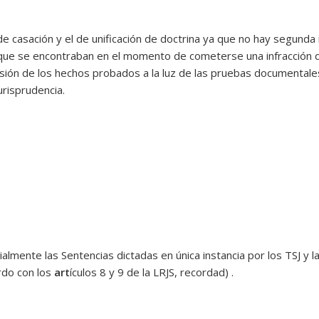
de casación y el de unificación de doctrina ya que no hay segunda 
 que se encontraban en el momento de cometerse una infracción 
sión de los hechos probados a la luz de las pruebas documentales
urisprudencia.
almente las Sentencias dictadas en única instancia por los TSJ y la
rdo con los
art
ículos 8 y 9 de la LRJS, recordad) .