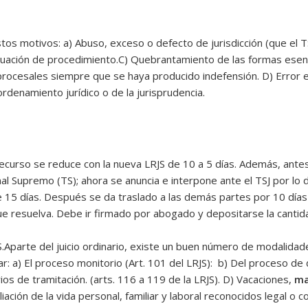
os motivos: a) Abuso, exceso o defecto de jurisdicción (que el T
uación de procedimiento.C) Quebrantamiento de las formas esencia
 procesales siempre que se haya producido indefensión. D) Error 
rdenamiento jurídico o de la jurisprudencia.
recurso se reduce con la nueva LRJS de 10 a 5 días. Además, antes
al Supremo (TS); ahora se anuncia e interpone ante el TSJ por lo
 de 15 días. Después se da traslado a las demás partes por 10 días
ue resuelva. Debe ir firmado por abogado y depositarse la cantid
rte del juicio ordinario, existe un buen número de modalidade
ar: a) El proceso monitorio (Art. 101 del LRJS): b) Del proceso d
ios de tramitación. (arts. 116 a 119 de la LRJS). D) Vacaciones,
ma
iación de la vida personal, familiar y laboral reconocidos legal o 