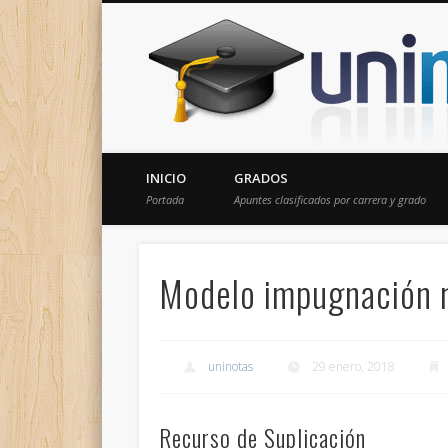
Donde encontrarás todas los apuntes de tu carrera
INICIO
GRADOS
Portada
Apuntes clasificados por carrera y grado
Modelo impugnación r
uninotas
29 enero, 2018
Recurso de Suplicación