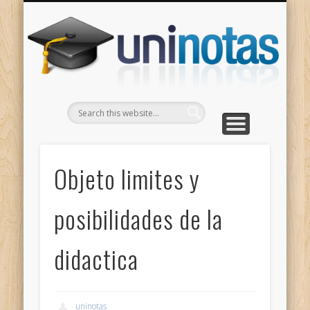
GRADOS
CONTACTO
INICIO
Apuntes clasificados por carrera y grado
Portada
Escríbenos
Un
Objeto limites y
posibilidades de la
didactica
uninotas