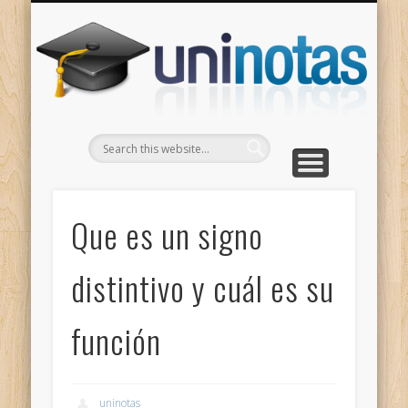
GRADOS
CONTACTO
INICIO
Apuntes clasificados por carrera y grado
Portada
Escríbenos
Un
Que es un signo
distintivo y cuál es su
función
uninotas