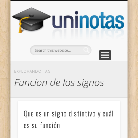
GRADOS
CONTACTO
INICIO
Apuntes clasificados por carrera y grado
Portada
Escríbenos
Un
EXPLORANDO TAG
Funcion de los signos
Que es un signo distintivo y cuál
es su función