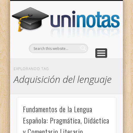
GRADOS
CONTACTO
INICIO
Apuntes clasificados por carrera y grado
Portada
Escríbenos
Un
EXPLORANDO TAG
Adquisición del lenguaje
Fundamentos de la Lengua
Española: Pragmática, Didáctica
y Comentario Literario