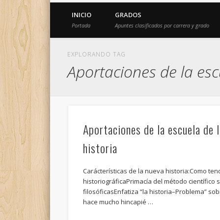
INICIO
GRADOS
Portada
Apuntes clasificados por carrera y grado
EXPLORANDO TAG
Aportaciones de la escu
Aportaciones de la escuela de l
historia
Carácterísticas de la nueva historia:Como ten
historiográficaPrimacía del método científico 
filosóficasEnfatiza “la historia–Problema” sobr
hace mucho hincapié …