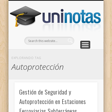
GRADOS
CONTACTO
INICIO
Apuntes clasificados por carrera y grado
Portada
Escríbenos
Un
EXPLORANDO TAG
Autoprotección
Gestión de Seguridad y
Autoprotección en Estaciones
Ferroviarias Subterráneas