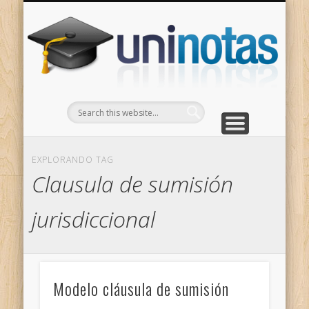
GRADOS
CONTACTO
INICIO
Apuntes clasificados por carrera y grado
Portada
Escríbenos
Un
EXPLORANDO TAG
Clausula de sumisión
jurisdiccional
Modelo cláusula de sumisión