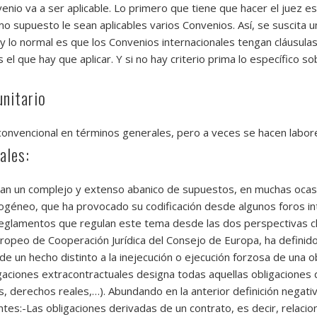
enio va a ser aplicable. Lo primero que tiene que hacer el juez es 
 supuesto le sean aplicables varios Convenios. Así, se suscita u
y lo normal es que los Convenios internacionales tengan cláusula
 el que hay que aplicar. Y si no hay criterio prima lo específico s
nitario
 convencional en términos generales, pero a veces se hacen labore
ales:
can un complejo y extenso abanico de supuestos, en muchas ocasi
éneo, que ha provocado su codificación desde algunos foros inter
glamentos que regulan este tema desde las dos perspectivas clás
 Europeo de Cooperación Jurídica del Consejo de Europa, ha defini
de un hecho distinto a la inejecución o ejecución forzosa de una ob
aciones extracontractuales designa todas aquellas obligaciones q
entos, derechos reales,…). Abundando en la anterior definición ne
ntes:-Las obligaciones derivadas de un contrato, es decir, relacio