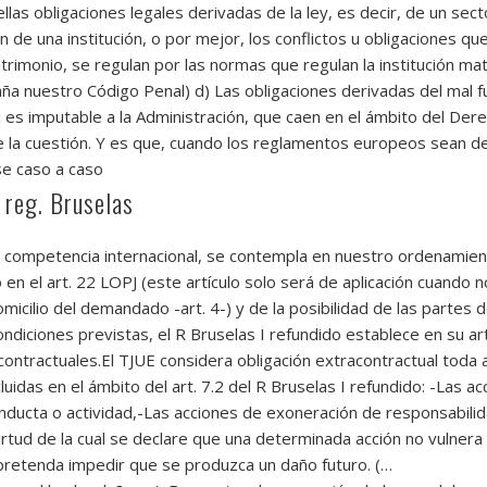
ellas obligaciones legales derivadas de la ley, es decir, de un se
de una institución, o por mejor, los conflictos u obligaciones que
trimonio, se regulan por las normas que regulan la institución ma
paña nuestro Código Penal) d) Las obligaciones derivadas del mal f
i es imputable a la Administración, que caen en el ámbito del Dere
 la cuestión. Y es que, cuando los reglamentos europeos sean de a
se caso a caso
2 reg. Bruselas
competencia internacional, se contempla en nuestro ordenamien
n el art. 22 LOPJ (este artículo solo será de aplicación cuando no 
icilio del demandado -art. 4-) y de la posibilidad de las parte
diciones previstas, el R Bruselas I refundido establece en su art
contractuales.El TJUE considera obligación extracontractual toda 
idas en el ámbito del art. 7.2 del R Bruselas I refundido: -Las a
nducta o actividad,-Las acciones de exoneración de responsabilida
rtud de la cual se declare que una determinada acción no vulnera 
r pretenda impedir que se produzca un daño futuro. (…