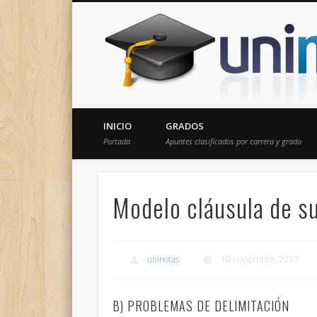
Donde encontrarás todas los apuntes de tu carrera
INICIO
GRADOS
Portada
Apuntes clasificados por carrera y grado
Modelo cláusula de s
uninotas
10 noviembre, 2017
B) PROBLEMAS DE DELIMITACIÓN