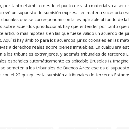
 por tanto el ámbito desde el punto de vista material va a ser 
 prevé un supuesto de sumisión expresa: en materia sucesoria es
ribunales que se correspondan con la ley aplicable al fondo de la
s sobre acuerdos jurisdiccional, hay que entender por tanto que 
 artículo más hipótesis en las que fuese válido un acuerdo de jur
. Aquí sí hay ámbito para los acuerdos jurisdiccionales en las mat
tivas a derechos reales sobre bienes inmuebles. En cualquiera es
ión a los tribunales extranjeros, y además tribunales de terceros
unales españoles automáticamente es aplicable Bruselas I). Imag
se someten a los tribunales de Buenos Aires: ese es el supuesto 
 con el 22 quinquies: la sumisión a tribunales de terceros Estado