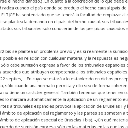
rse el hecho dañoso.) .En cuanto a la concreción de lo que debe 
ad radica cuando el país donde se produjo el hecho causal (país d
). El TJCE ha sentenciado que se tendrá la facultad de emplazar a
i se plantea la demanda en el país del hecho causal, sus tribunal
sultado, sus tribunales solo conocerán de los perjuicios causados e
 22 bis se plantea un problema previo y es si realmente la sumis
es posible en relación con cualquier materia, y la respuesta es ne
. Sólo cabe sumisión expresa a favor de los tribunales españoles
os acuerdos que atribuyan competencia a los tribunales españoles…
y 22 septies,… En cuyo se estará a lo establecido en dichos precep
ia, sólo cuando una norma lo permita y ello sea de forma coherent
esa no tiene un carácter general. También tenemos que tener en 
es lo marcará automáticamente la aplicación de un reglamento eu
artes a tribunales españoles provoca la aplicación de Bruselas I y l
 al ámbito de aplicación del reglamento y las partes se sometan a
ámbito de aplicación especial de Bruselas I bis). -¿En qué materia
 acuerdo de sumisión expresa sólo en las materias en las que los a