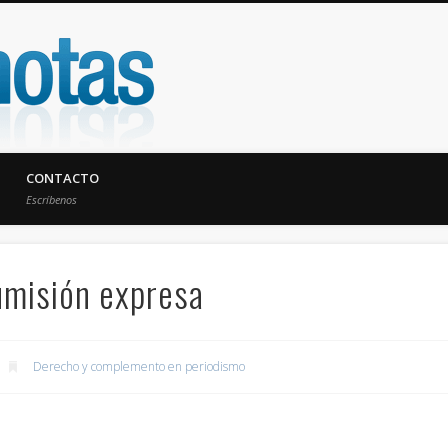
UniNotas
CONTACTO
Escríbenos
umisión expresa
Derecho y complemento en periodismo