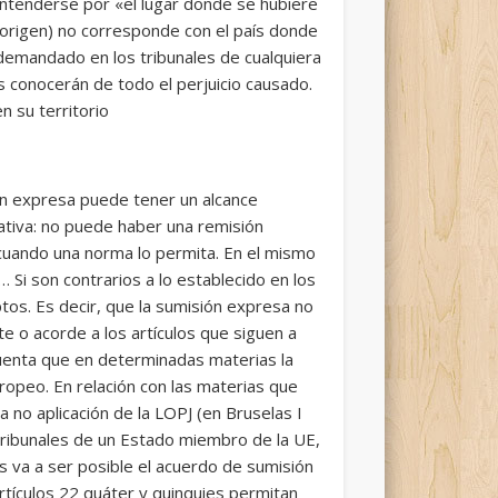
entenderse por «el lugar donde se hubiere
e origen) no corresponde con el país donde
l demandado en los tribunales de cualquiera
es conocerán de todo el perjuicio causado.
n su territorio
ión expresa puede tener un alcance
gativa: no puede haber una remisión
 cuando una norma lo permita. En el mismo
 Si son contrarios a lo establecido en los
tos. Es decir, que la sumisión expresa no
e o acorde a los artículos que siguen a
cuenta que en determinadas materias la
ropeo. En relación con las materias que
a no aplicación de la LOPJ (en Bruselas I
 tribunales de un Estado miembro de la UE,
s va a ser posible el acuerdo de sumisión
rtículos 22 quáter y quinquies permitan