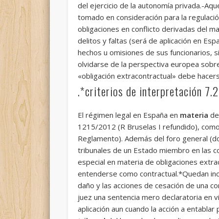
del ejercicio de la autonomía privada.-Aqu
tomado en consideración para la regulación 
obligaciones en conflicto derivadas del ma
delitos y faltas (será de aplicación en Es
hechos u omisiones de sus funcionarios, s
olvidarse de la perspectiva europea sobre
«obligación extracontractual» debe hacer
.*criterios de interpretación 7.
El régimen legal en España en
materia
de 
1215/2012 (R Bruselas I refundido), como e
Reglamento). Además del foro general (dom
tribunales de un Estado miembro en las con
especial en materia de obligaciones extra
entenderse como contractual.*Quedan inclu
daño y las acciones de cesación de una co
juez una sentencia mero declaratoria en vi
aplicación aun cuando la acción a entabla