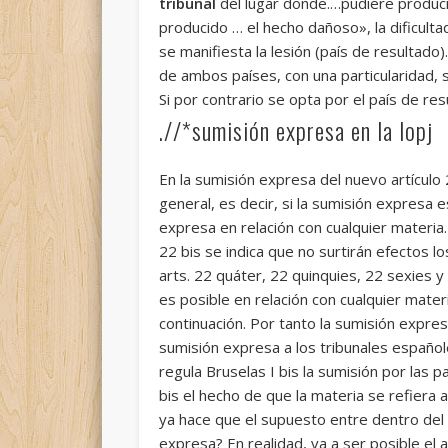
tribunal
del lugar donde.…pudiere produci
producido … el hecho dañoso», la dificult
se manifiesta la lesión (país de resultado
de ambos países, con una particularidad, s
Si por contrario se opta por el país de re
.//*sumisión expresa en la lopj
En la sumisión expresa del nuevo artículo
general, es decir, si la sumisión expresa 
expresa en relación con cualquier materia
22 bis se indica que no surtirán efectos l
arts. 22 quáter, 22 quinquies, 22 sexies 
es posible en relación con cualquier mater
continuación. Por tanto la sumisión expr
sumisión expresa a los tribunales español
regula Bruselas I bis la sumisión por las p
bis el hecho de que la materia se refiera
ya hace que el supuesto entre dentro del 
expresa? En realidad, va a ser posible el