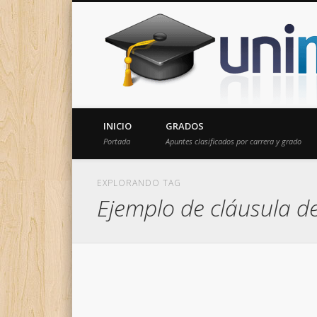
Donde encontrarás todas los apuntes de tu carrera
INICIO
GRADOS
Portada
Apuntes clasificados por carrera y grado
EXPLORANDO TAG
Ejemplo de cláusula d