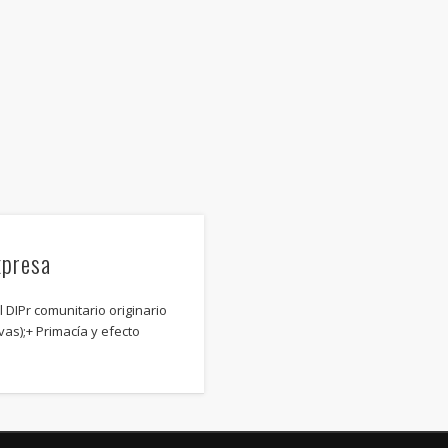
xpresa
DIPr comunitario originario
vas);+ Primacía y efecto