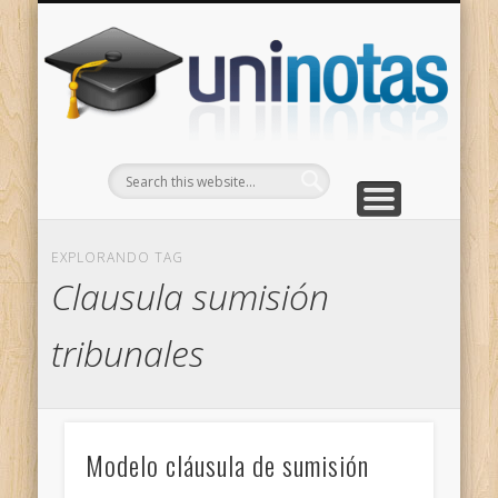
GRADOS
CONTACTO
INICIO
Apuntes clasificados por carrera y grado
Portada
Escríbenos
Un
EXPLORANDO TAG
Clausula sumisión
tribunales
Modelo cláusula de sumisión