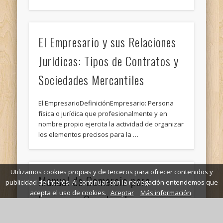
El Empresario y sus Relaciones
Jurídicas: Tipos de Contratos y
Sociedades Mercantiles
El EmpresarioDefiniciónEmpresario: Persona
física o jurídica que profesionalmente y en
nombre propio ejercita la actividad de organizar
los elementos precisos para la …
Utilizamos cookies propias y de terceros para ofrecer contenidos y
Manual de Comercio para
publicidad de interés. Al continuar con la navegación entendemos que
acepta el uso de cookies.
Aceptar
Más información
Empresas Constructoras