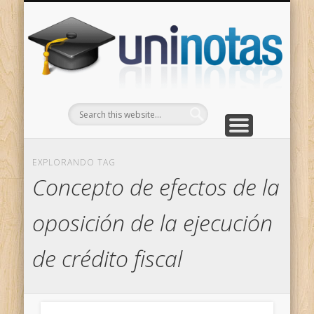
GRADOS
CONTACTO
INICIO
Apuntes clasificados por carrera y grado
Portada
Escríbenos
Un
EXPLORANDO TAG
Concepto de efectos de la
oposición de la ejecución
de crédito fiscal