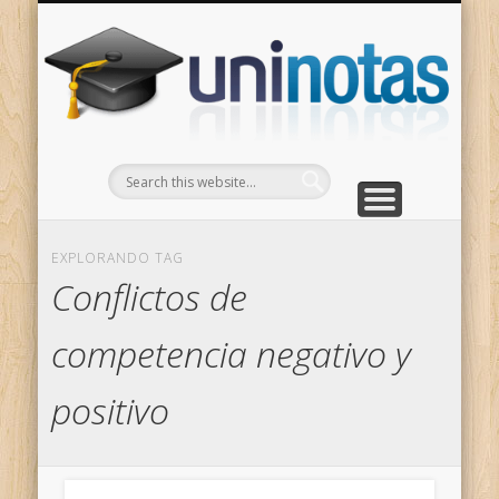
GRADOS
CONTACTO
INICIO
Apuntes clasificados por carrera y grado
Portada
Escríbenos
Un
EXPLORANDO TAG
Conflictos de
competencia negativo y
positivo