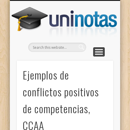
GRADOS
CONTACTO
INICIO
Apuntes clasificados por carrera y grado
Portada
Escríbenos
Un
Ejemplos de
conflictos positivos
de competencias,
CCAA