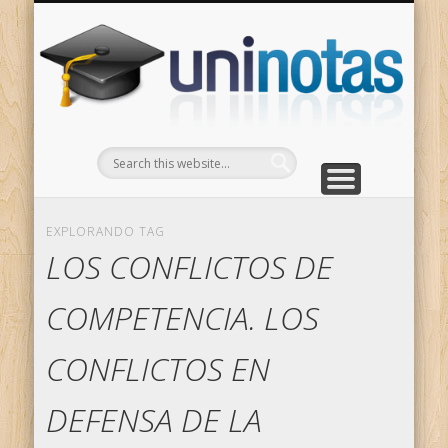
GRADOS
CONTACTO
INICIO
Apuntes clasificados por carrera y grado
Portada
Escríbenos
Un
EXPLORANDO TAG
LOS CONFLICTOS DE
COMPETENCIA. LOS
CONFLICTOS EN
DEFENSA DE LA