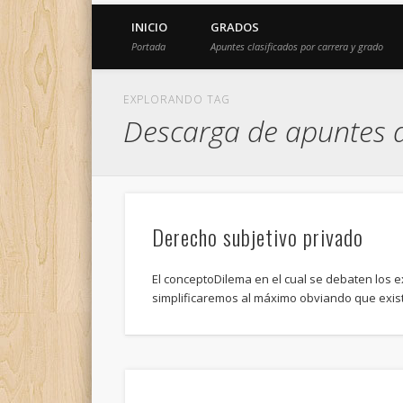
INICIO
GRADOS
Portada
Apuntes clasificados por carrera y grado
EXPLORANDO TAG
Descarga de apuntes de
Derecho subjetivo privado
El conceptoDilema en el cual se debaten los 
simplificaremos al máximo obviando que exi