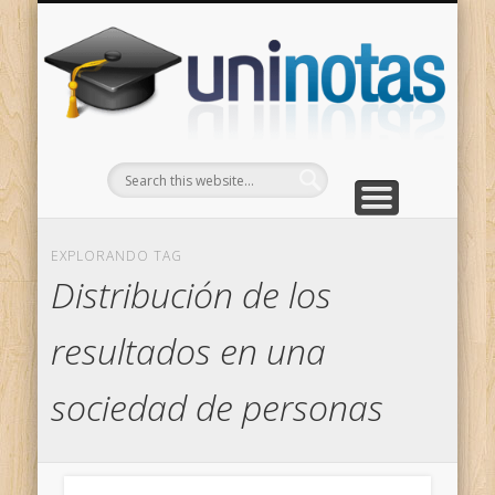
GRADOS
CONTACTO
INICIO
Apuntes clasificados por carrera y grado
Portada
Escríbenos
Un
EXPLORANDO TAG
Distribución de los
resultados en una
sociedad de personas