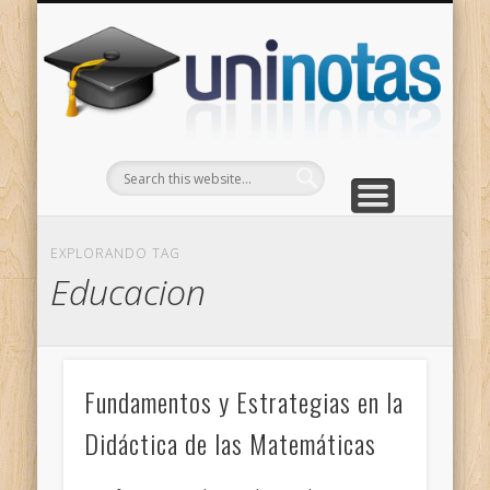
GRADOS
CONTACTO
INICIO
Apuntes clasificados por carrera y grado
Portada
Escríbenos
Un
EXPLORANDO TAG
Educacion
Fundamentos y Estrategias en la
Didáctica de las Matemáticas