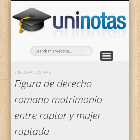
GRADOS
CONTACTO
INICIO
Apuntes clasificados por carrera y grado
Portada
Escríbenos
Un
EXPLORANDO TAG
Figura de derecho
romano matrimonio
entre raptor y mujer
raptada