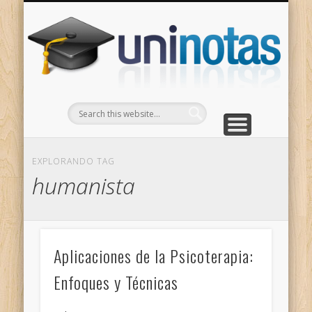
GRADOS
CONTACTO
INICIO
Apuntes clasificados por carrera y grado
Portada
Escríbenos
Un
EXPLORANDO TAG
humanista
Aplicaciones de la Psicoterapia:
Enfoques y Técnicas