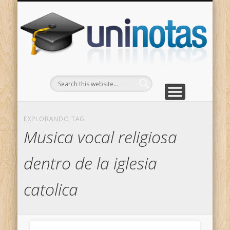
GRADOS
CONTACTO
INICIO
Apuntes clasificados por carrera y grado
Portada
Escríbenos
Un
EXPLORANDO TAG
Musica vocal religiosa
dentro de la iglesia
catolica