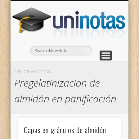
GRADOS
CONTACTO
INICIO
Apuntes clasificados por carrera y grado
Portada
Escríbenos
Un
EXPLORANDO TAG
Pregelatinizacion de
almidón en panificación
Capas en gránulos de almidón