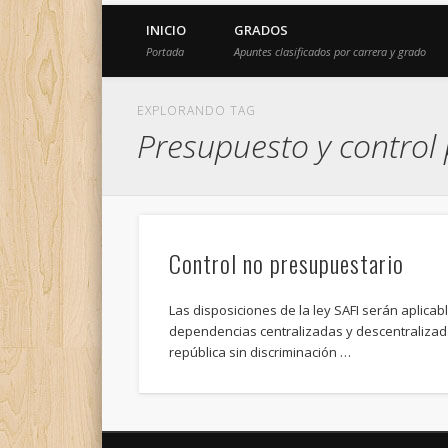
INICIO
GRADOS
Portada
Apuntes clasificados por carrera y grado
EXPLORANDO TAG
Presupuesto y control
Control no presupuestario
Las disposiciones de la ley SAFI serán aplicab
dependencias centralizadas y descentralizada
república sin discriminación …