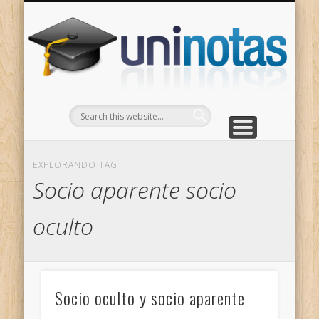
GRADOS
CONTACTO
INICIO
Apuntes clasificados por carrera y grado
Portada
Escríbenos
Un
EXPLORANDO TAG
Socio aparente socio
oculto
Socio oculto y socio aparente