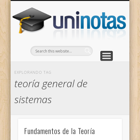
GRADOS
CONTACTO
INICIO
Apuntes clasificados por carrera y grado
Portada
Escríbenos
Un
EXPLORANDO TAG
teoría general de
sistemas
Fundamentos de la Teoría