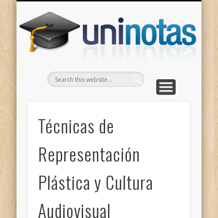
GRADOS
CONTACTO
INICIO
Apuntes clasificados por carrera y grado
Portada
Escríbenos
Un
Técnicas de
Representación
Plástica y Cultura
Audiovisual