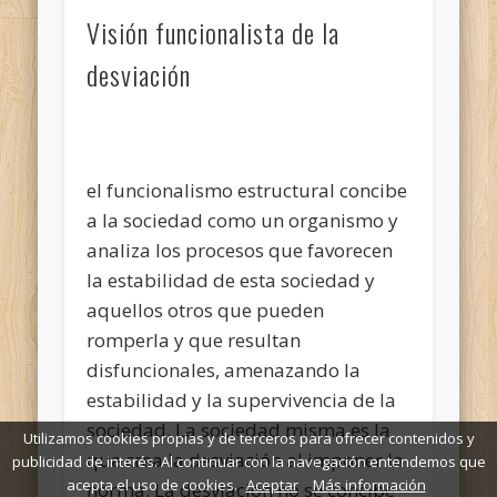
Visión funcionalista de la
desviación
el funcionalismo estructural concibe
a la sociedad como un organismo y
analiza los procesos que favorecen
la estabilidad de esta sociedad y
aquellos otros que pueden
romperla y que resultan
disfuncionales, amenazando la
estabilidad y la supervivencia de la
sociedad. La sociedad misma es la
Utilizamos cookies propias y de terceros para ofrecer contenidos y
que crea la desviación al imponer la
publicidad de interés. Al continuar con la navegación entendemos que
acepta el uso de cookies.
Aceptar
Más información
norma. La desviación no se concibe