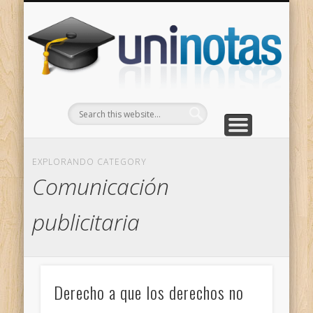
GRADOS
CONTACTO
INICIO
Apuntes clasificados por carrera y grado
Portada
Escríbenos
Un
EXPLORANDO CATEGORY
Comunicación
publicitaria
Derecho a que los derechos no