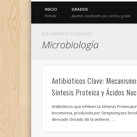
INICIO
GRADOS
Portada
Apuntes clasificados por carrera y grado
EXPLORANDO CATEGORY
Microbiología
Antibióticos Clave: Mecanismo
Síntesis Proteica y Ácidos Nuc
Antibióticos que Inhiben la Síntesis ProteicaL
lincomicina, producida por Streptomyces lincoln
derivado clorado de la anterior, …