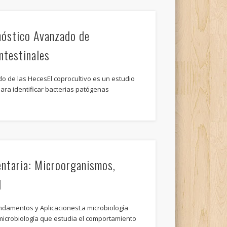
nóstico Avanzado de
ntestinales
do de las HecesEl coprocultivo es un estudio
para identificar bacterias patógenas
entaria: Microorganismos,
d
undamentos y AplicacionesLa microbiología
 microbiología que estudia el comportamiento