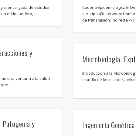
ogía, encargada de estudiar
Cadena Epidemiológica:El De
 con el Hospedero, …
serotipos)Reservorio: Hombr
de transmisión: Indirecta ->
eracciones y
Microbiología: Exp
Introducción a la Microbiolog
alud una ventana a la salud
estudio de los microorganis
d que …
…
, Patogenia y
Ingeniería Genética