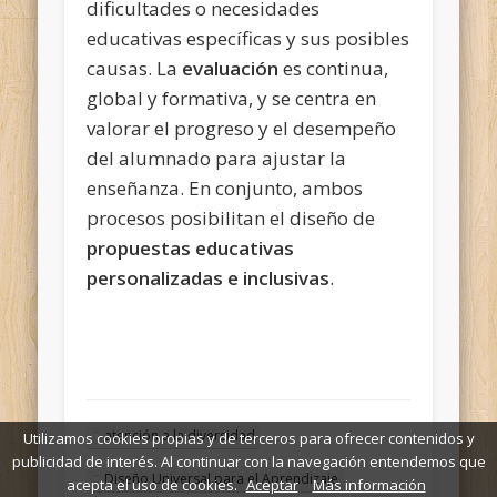
dificultades o necesidades
educativas específicas y sus posibles
causas. La
evaluación
es continua,
global y formativa, y se centra en
valorar el progreso y el desempeño
del alumnado para ajustar la
enseñanza. En conjunto, ambos
procesos posibilitan el diseño de
propuestas educativas
personalizadas e inclusivas
.
atención a la diversidad
Utilizamos cookies propias y de terceros para ofrecer contenidos y
publicidad de interés. Al continuar con la navegación entendemos que
Diseño Universal para el Aprendizaje
acepta el uso de cookies.
Aceptar
Más información