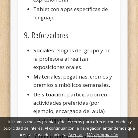
Tablet con apps específicas de
lenguaje.
9. Reforzadores
Sociales:
elogios del grupo y de
la profesora al realizar
exposiciones orales.
Materiales:
pegatinas, cromos y
premios simbólicos semanales.
De situación:
participación en
actividades preferidas (por
ejemplo, encargada del aula)
tras cumplir objetivos.
Utilizamos cookies propias y de terceros para ofrecer contenidos y
publicidad de interés. Al continuar con la navegación entendemos que
10. Diseño del instrumento de
acepta el uso de cookies.
Aceptar
Más información