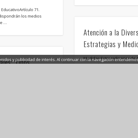
EducativoArtículo 71.
 dispondrán los medios
ce …
Atención a la Diver
Estrategias y Medi
Medidas Extraordinarias de A
ales: Tipos,
enidos y publicidad de interés. Al continuar con la navegación entendemo
proporcionar una respuesta 
enseñanza adaptativa: …
galSubjetivoDesarrollo y
ividuo nace dotado, tanto
ar niveles de progreso …
Co-enseñanza en Edu
Funciones del Equi
Funciones del Equipo de Apoy