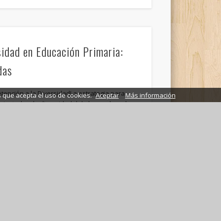
sidad en Educación Primaria:
das
tención a la DiversidadLa estrategia para
s que acepta el uso de cookies.
Aceptar
Más información
ajustada a la diversidad del alumnado es la
cación Infantil: Estrategias y
po de Apoyo
o en la Educación InfantilTareas