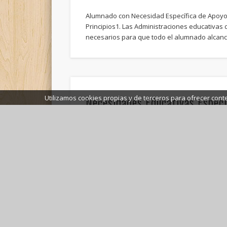
Alumnado con Necesidad Específica de Apoyo 
Principios1. Las Administraciones educativas
necesarios para que todo el alumnado alcan
Necesidades Educativas Especi
Utilizamos cookies propias y de terceros para ofrecer cont
Características e Intervención
Criterios de Normalidad y
AnormalidadEstadísticoMédicoSocioculturalLe
Trastornos del DesarrolloDesarrollo: Todo ind
biológica como psicológicamente, para alcanz