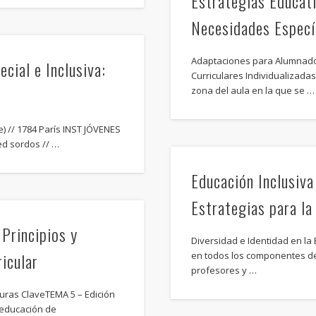
Estrategias Educat
Necesidades Especí
Adaptaciones para Alumnado
cial e Inclusiva:
Curriculares Individualizada
zona del aula en la que se …
 // 1784 París INST JÓVENES
ed sordos // …
Educación Inclusiva
Estrategias para la
 Principios y
Diversidad e Identidad en la
icular
en todos los componentes de
profesores y …
iguras ClaveTEMA 5 – Edición
a educación de