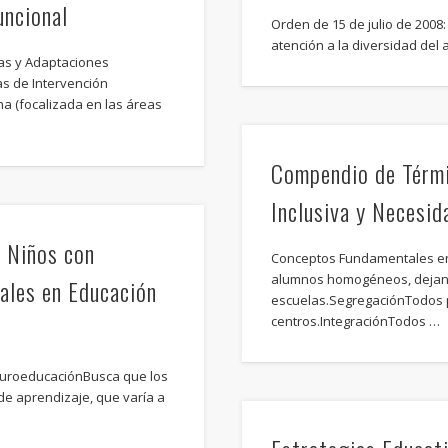
uncional
Orden de 15 de julio de 2008
atención a la diversidad de
vas y Adaptaciones
s de Intervención
na (focalizada en las áreas
Compendio de Térmi
Inclusiva y Necesid
a Niños con
Conceptos Fundamentales en
alumnos homogéneos, dejando
ales en Educación
escuelas.SegregaciónTodos 
centros.IntegraciónTodos …
euroeducaciónBusca que los
e aprendizaje, que varía a