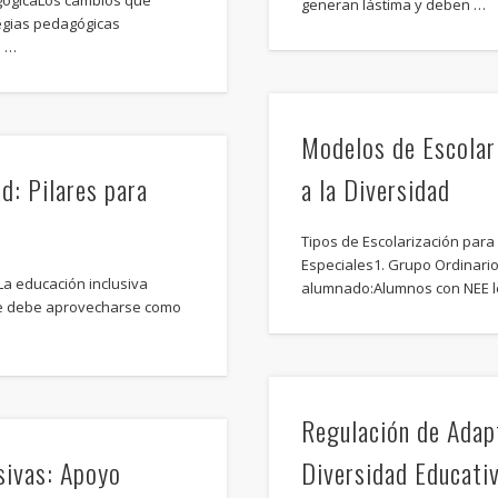
gógicaLos cambios que
generan lástima y deben …
tegias pedagógicas
n …
Modelos de Escolar
d: Pilares para
a la Diversidad
Tipos de Escolarización par
Especiales1. Grupo Ordinario
La educación inclusiva
alumnado:Alumnos con NEE le
que debe aprovecharse como
Regulación de Adapt
sivas: Apoyo
Diversidad Educati