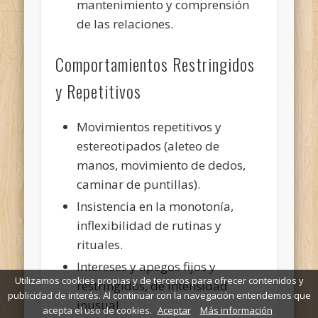
mantenimiento y comprensión
de las relaciones.
Comportamientos Restringidos
y Repetitivos
Movimientos repetitivos y
estereotipados (aleteo de
manos, movimiento de dedos,
caminar de puntillas).
Insistencia en la monotonía,
inflexibilidad de rutinas y
rituales.
Intereses y apegos fijos y
Utilizamos cookies propias y de terceros para ofrecer contenidos y
restringidos, de intensidad
publicidad de interés. Al continuar con la navegación entendemos que
inusual.
acepta el uso de cookies.
Aceptar
Más información