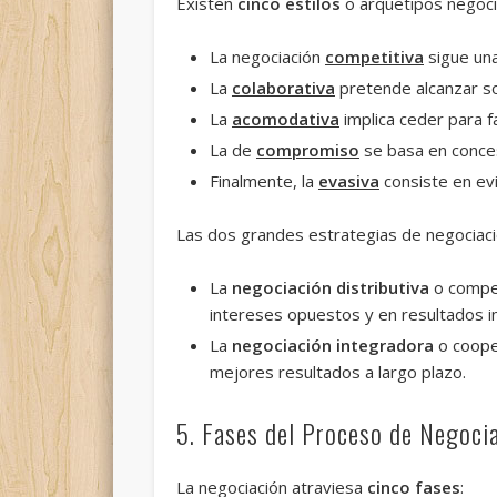
Existen
cinco estilos
o arquetipos negoc
La negociación
competitiva
sigue una
La
colaborativa
pretende alcanzar so
La
acomodativa
implica ceder para f
La de
compromiso
se basa en conces
Finalmente, la
evasiva
consiste en evi
Las dos grandes estrategias de negociaci
La
negociación distributiva
o compet
intereses opuestos y en resultados i
La
negociación integradora
o cooper
mejores resultados a largo plazo.
5. Fases del Proceso de Negoci
La negociación atraviesa
cinco fases
: