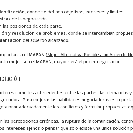
lanificación
, donde se definen objetivos, intereses y límites.
sicas
de la negociación.
n
las posiciones de cada parte.
ión y resolución de problemas
, donde se intercambian propues
plantación
del acuerdo alcanzado.
importancia el
MAPAN
(
Mejor Alternativa Posible a un Acuerdo N
uanto mejor sea el
MAPAN
, mayor será el poder negociador.
ociación
tores como los antecedentes entre las partes, las demandas y c
negociadora. Para mejorar las habilidades negociadoras es importa
 gestionar adecuadamente los conflictos y formular propuestas equ
 las percepciones erróneas, la ruptura de la comunicación, centra
os intereses ajenos o pensar que solo existe una única solución po