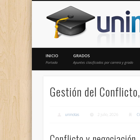
Donde encontrarás todas los apuntes de tu carrera
INICIO
GRADOS
Portada
Apuntes clasificados por carrera y grado
Gestión del Conflict
uninotas
2 julio, 2026
Ci
Conflicto y negociación