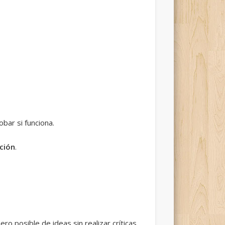
obar si funciona.
ución
.
ro posible de ideas sin realizar críticas