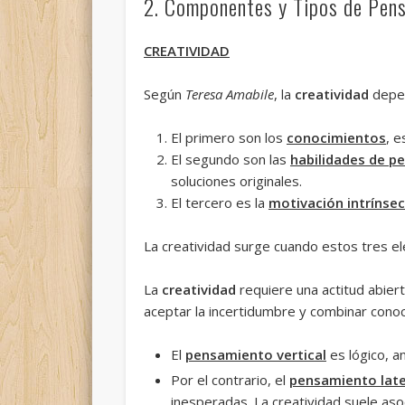
2. Componentes y Tipos de Pen
CREATIVIDAD
Según
Teresa Amabile
, la
creatividad
depe
El primero son los
conocimientos
, 
El segundo son las
habilidades de p
soluciones originales.
El tercero es la
motivación intrínse
La creatividad surge cuando estos tres
La
creatividad
requiere una actitud abier
aceptar la incertidumbre y combinar con
El
pensamiento vertical
es lógico, a
Por el contrario, el
pensamiento late
inesperadas. La creatividad suele aso