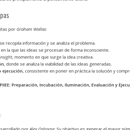
apas
ritas por
Graham Wallas
:
se recopila información y se analiza el problema.
e en la que las ideas se procesan de forma inconsciente.
insight
, momento en que surge la idea creativa.
ón
, donde se analiza la viabilidad de las ideas generadas.
o ejecución
, consistente en poner en práctica la solución y compr
PIIEE: Preparación, Incubación, Iluminación, Evaluación y Ejec
:
esarrollado por
Alex Osborne
. Su objetivo es generar el mayor núme