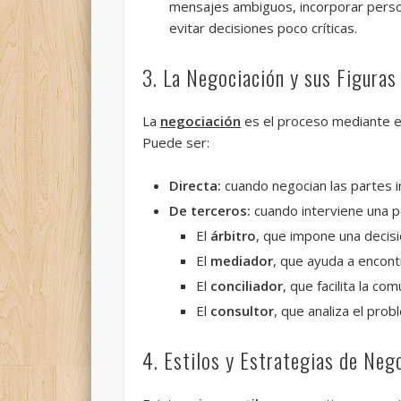
mensajes ambiguos, incorporar pers
evitar decisiones poco críticas.
3. La Negociación y sus Figuras
La
negociación
es el proceso mediante el
Puede ser:
Directa:
cuando negocian las partes i
De terceros:
cuando interviene una p
El
árbitro
, que impone una decisi
El
mediador
, que ayuda a encont
El
conciliador
, que facilita la com
El
consultor
, que analiza el pro
4. Estilos y Estrategias de Neg