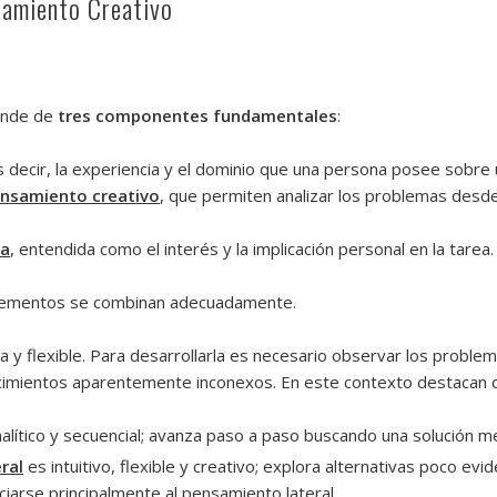
samiento Creativo
nde de
tres componentes fundamentales
:
es decir, la experiencia y el dominio que una persona posee sobr
ensamiento creativo
, que permiten analizar los problemas desde
ca
, entendida como el interés y la implicación personal en la tarea.
 elementos se combinan adecuadamente.
ta y flexible. Para desarrollarla es necesario observar los probl
ocimientos aparentemente inconexos. En este contexto destacan
nalítico y secuencial; avanza paso a paso buscando una solución 
ral
es intuitivo, flexible y creativo; explora alternativas poco ev
ciarse principalmente al pensamiento lateral.