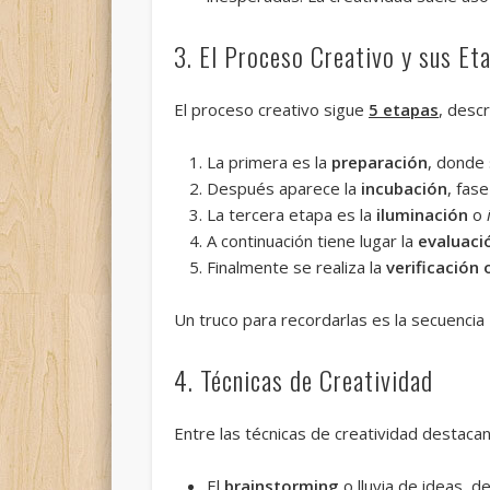
3. El Proceso Creativo y sus Et
El proceso creativo sigue
5 etapas
, desc
La primera es la
preparación
, donde 
Después aparece la
incubación
, fas
La tercera etapa es la
iluminación
o
A continuación tiene lugar la
evaluaci
Finalmente se realiza la
verificación 
Un truco para recordarlas es la secuencia
4. Técnicas de Creatividad
Entre las técnicas de creatividad destacan
El
brainstorming
o lluvia de ideas, d