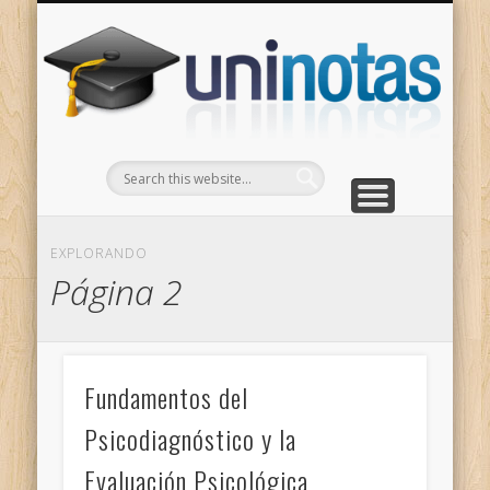
GRADOS
CONTACTO
INICIO
Apuntes clasificados por carrera y grado
Portada
Escríbenos
Un
EXPLORANDO
Página 2
Fundamentos del
Psicodiagnóstico y la
Evaluación Psicológica