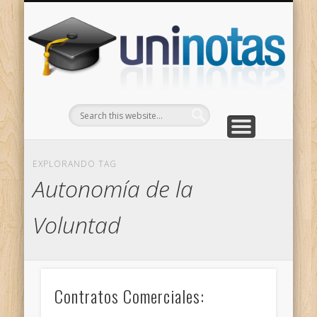
GRADOS
CONTACTO
INICIO
Apuntes clasificados por carrera y grado
Portada
Escríbenos
Un
EXPLORANDO TAG
Autonomía de la
Voluntad
Contratos Comerciales: