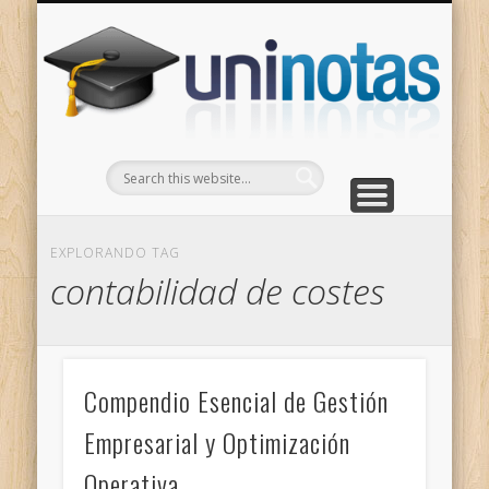
GRADOS
CONTACTO
INICIO
Apuntes clasificados por carrera y grado
Portada
Escríbenos
Un
EXPLORANDO TAG
contabilidad de costes
Compendio Esencial de Gestión
Empresarial y Optimización
Operativa