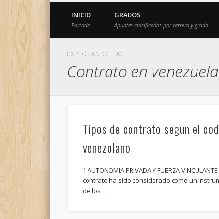
INICIO
GRADOS
Portada
Apuntes clasificados por carrera y grado
EXPLORANDO TAG
Contrato en venezuela
Tipos de contrato segun el cod
venezolano
1 AUTONOMIA PRIVADA Y FUERZA VINCULANTE
contrato ha sido considerado como un instru
de los …