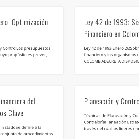
iero: Optimización
Ley 42 de 1993: Si
s
Financiero en Colo
 y ControlLos presupuestos
Ley 42 de 1993(Enero 26)Sobre
cuyo propósito es prever,
financiero y los organismos
COLOMBIADECRETA:DISPOSI
inanciera del
Planeación y Contro
ios Clave
Técnicas de Planeación y Con
ContraloríaPlaneación Estrat
l EstadoSe define a la
través del cual los líderes 
l conjunto de procedimientos