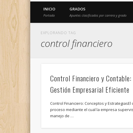
INICIO
GRADOS
Portada
Apuntes clasificados por carrera y grado
EXPLORANDO TAG
control financiero
Control Financiero y Contable:
Gestión Empresarial Eficiente
Control Financiero: Conceptos y EstrategiasEl c
proceso mediante el cual la empresa supervisa
manejo de …