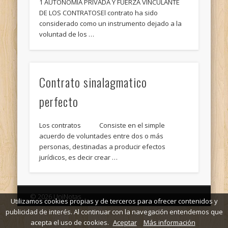
1 AUTONOMIA PRIVADA Y FUERZA VINCULANTE
DE LOS CONTRATOSEl contrato ha sido
considerado como un instrumento dejado a la
voluntad de los …
Contrato sinalagmatico
perfecto
Los contratos Consiste en el simple
acuerdo de voluntades entre dos o más
personas, destinadas a producir efectos
jurídicos, es decir crear …
© 2026 UniNotas
Utilizamos cookies propias y de terceros para ofrecer contenidos y
publicidad de interés. Al continuar con la navegación entendemos que
acepta el uso de cookies.
Aceptar
Más información