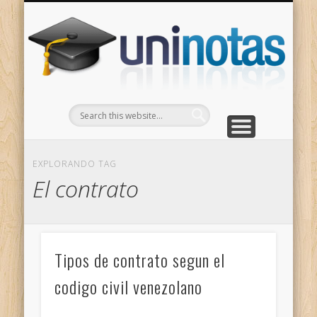
GRADOS
CONTACTO
INICIO
Apuntes clasificados por carrera y grado
Portada
Escríbenos
Un
EXPLORANDO TAG
El contrato
Tipos de contrato segun el
codigo civil venezolano