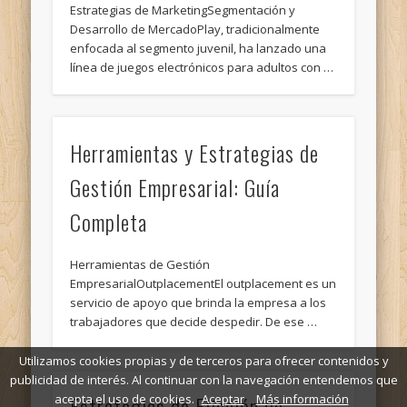
Estrategias de MarketingSegmentación y
Desarrollo de MercadoPlay, tradicionalmente
enfocada al segmento juvenil, ha lanzado una
línea de juegos electrónicos para adultos con …
Herramientas y Estrategias de
Gestión Empresarial: Guía
Completa
Herramientas de Gestión
EmpresarialOutplacementEl outplacement es un
servicio de apoyo que brinda la empresa a los
trabajadores que decide despedir. De ese …
Utilizamos cookies propias y de terceros para ofrecer contenidos y
publicidad de interés. Al continuar con la navegación entendemos que
Estrategias de Fijación de
acepta el uso de cookies.
Aceptar
Más información