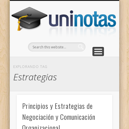
GRADOS
CONTACTO
INICIO
Apuntes clasificados por carrera y grado
Portada
Escríbenos
Un
EXPLORANDO TAG
Estrategias
Principios y Estrategias de
Negociación y Comunicación
Organizacional