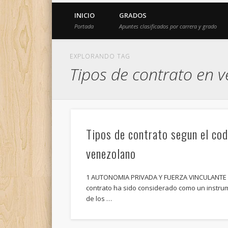
INICIO
GRADOS
Portada
Apuntes clasificados por carrera y grado
EXPLORANDO TAG
Tipos de contrato en 
Tipos de contrato segun el cod
venezolano
1 AUTONOMIA PRIVADA Y FUERZA VINCULANTE
contrato ha sido considerado como un instru
de los …