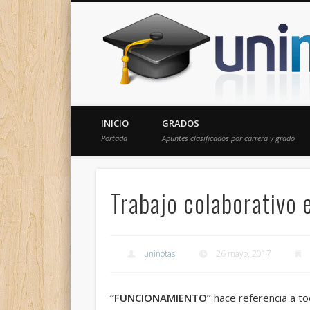
Donde encontrarás todas los apuntes de tu carrera
INICIO
GRADOS
Portada
Apuntes clasificados por carrera y grado
Trabajo colaborativo 
uninotas
26 mayo, 2017
“FUNCIONAMIENTO”
hace referencia a to