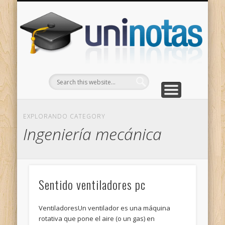
GRADOS
CONTACTO
INICIO
Apuntes clasificados por carrera y grado
Portada
Escríbenos
Un
EXPLORANDO CATEGORY
Ingeniería mecánica
Sentido ventiladores pc
VentiladoresUn ventilador es una máquina
rotativa que pone el aire (o un gas) en