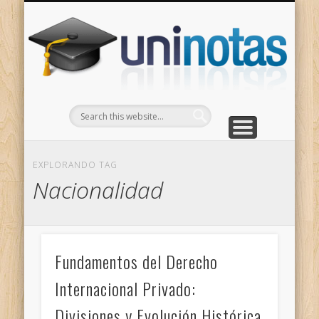
GRADOS
CONTACTO
INICIO
Apuntes clasificados por carrera y grado
Portada
Escríbenos
Un
EXPLORANDO TAG
Nacionalidad
Fundamentos del Derecho
Internacional Privado:
Divisiones y Evolución Histórica