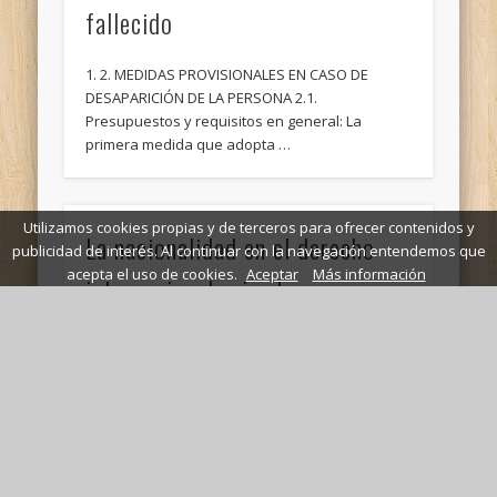
fallecido
1. 2. MEDIDAS PROVISIONALES EN CASO DE
DESAPARICIÓN DE LA PERSONA 2.1.
Presupuestos y requisitos en general: La
primera medida que adopta …
Utilizamos cookies propias y de terceros para ofrecer contenidos y
La nacionalidad en el derecho
publicidad de interés. Al continuar con la navegación entendemos que
acepta el uso de cookies.
Aceptar
Más información
internacional privado
*aplicación extrajudicial del derecho
extranjeroAquí hablamos del notario y del
registrador. Estos no se rigen por las normas
anteriores, sino por las …